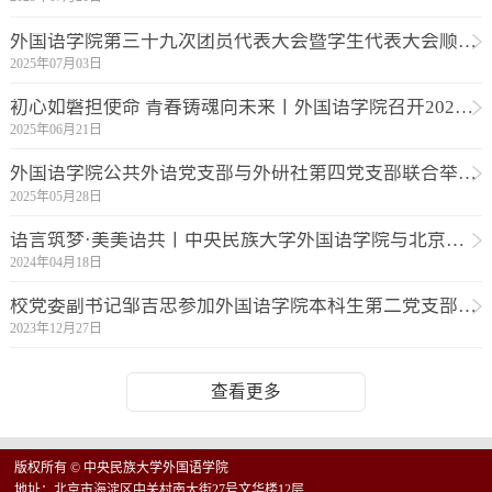
外国语学院第三十九次团员代表大会暨学生代表大会顺利召开
2025年07月03日
初心如磐担使命 青春铸魂向未来丨外国语学院召开2025届毕业生党员教育大会
2025年06月21日
外国语学院公共外语党支部与外研社第四党支部联合举办“智联外语·创享未来”AI赋能教学创新工作坊
2025年05月28日
语言筑梦·美美语共丨中央民族大学外国语学院与北京外国语大学中国外语与教育研究中心开展联学联建活动
2024年04月18日
校党委副书记邹吉忠参加外国语学院本科生第二党支部活动
2023年12月27日
查看更多
版权所有 © 中央民族大学外国语学院
地址：北京市海淀区中关村南大街27号文华楼12层