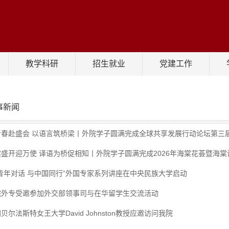
教学科研
招生就业
党建工作
事新闻
青春赴盛会 以语言筑桥梁丨外院学子圆满完成全球共享发展行动论坛第三届高
盛开迎万使 译语为桥促相知丨外院学子圆满完成2026年海棠花荟暨海棠诗
与青年对话 与中国同行”外国专家系列讲座在中央民族大学启动
院外专受邀参加外交部领事司与在华留学生交流活动
贝尔法斯特女王大学David Johnston教授应邀访问我院