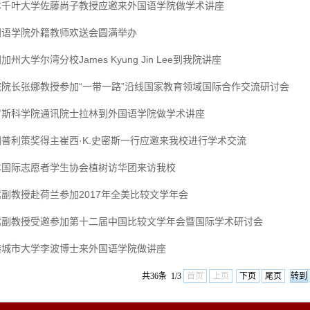
本千叶大学佐藤尚子教授应邀来外国语学院做学术讲座
国语学院外籍教师欢送会圆满举办
加州大学尔湾分校James Kyung Jin Lee到我院讲座
院院长张娜教授参加“一带一路”沿线国家教育领域国际合作交流研讨会
罗斯科学院通讯院士拉林到外国语学院做学术讲座
国普利策奖得主崔西·K.史密斯一行应邀来我校进行学术交流
本国际志愿者学生协会植树访华团来访我校
副教授赴荷兰参加2017年全美比较文学年会
嵩副教授受邀参加第十二届中国比较文学年会暨国际学术研讨会
港城市大学李波博士来外国语学院做讲座
共36条 1/3
首页
上页
下页
尾页