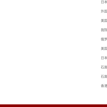
日
外
美国
我
俄
美
日
石嵩
石
香