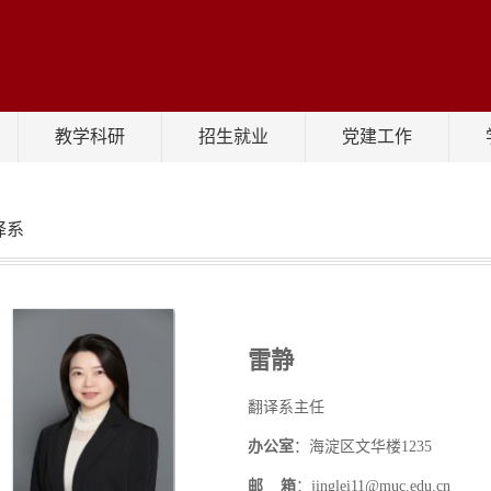
教学科研
招生就业
党建工作
译系
雷静
翻译系
主任
办公室
：海淀区文华楼
1235
邮
箱
：jinglei11@muc.edu.cn