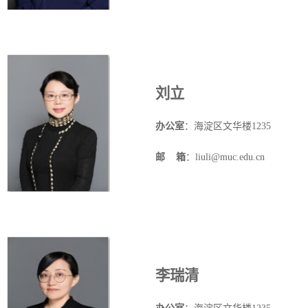
刘立
办公室
：海淀区文华楼
1235
邮
箱
：liuli@muc.edu.cn
李瑞清